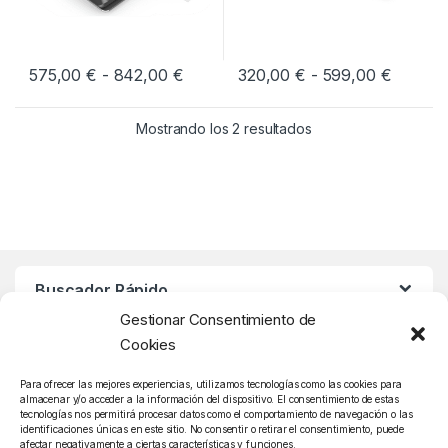
Rango de precios: desde 575,00 € 
Rango d
575,00
€
-
842,00
€
320,00
€
-
599,00
€
Este producto tiene múltiples variantes. Las opciones se pueden
Este producto tiene múltiples v
Mostrando los 2 resultados
Buscador Rápido
Gestionar Consentimiento de
Cookies
Atención Cliente
Para ofrecer las mejores experiencias, utilizamos tecnologías como las cookies para
almacenar y/o acceder a la información del dispositivo. El consentimiento de estas
tecnologías nos permitirá procesar datos como el comportamiento de navegación o las
identificaciones únicas en este sitio. No consentir o retirar el consentimiento, puede
afectar negativamente a ciertas características y funciones.