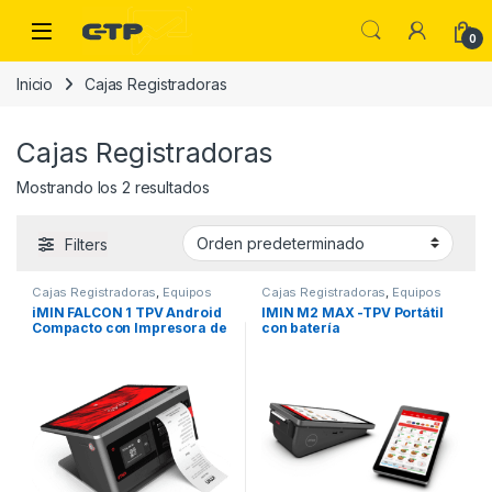
Saltar a la navegación
Saltar al contenido
Open
0
Inicio
Cajas Registradoras
Cajas Registradoras
Mostrando los 2 resultados
Filters
Cajas Registradoras
,
Equipos
Cajas Registradoras
,
Equipos
TPV
,
Packs TPV
,
TPV Todo En
TPV
,
Packs TPV
,
TPV Todo En
iMIN FALCON 1 TPV Android
IMIN M2 MAX -TPV Portátil
Uno
Uno
Compacto con Impresora de
con batería
80mm Integrada y NFC