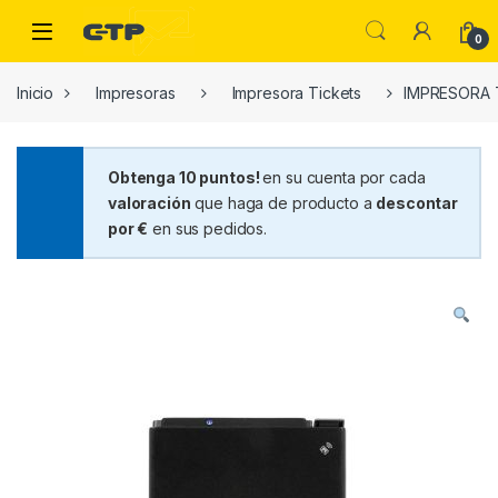
Saltar a la navegación
Saltar al contenido
Open
0
Inicio
Impresoras
Impresora Tickets
IMPRESORA 
Obtenga 10 puntos!
en su cuenta por cada
valoración
que haga de producto a
descontar
por €
en sus pedidos.