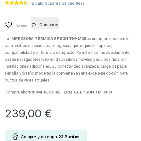
(
2
valoraciones de clientes)
Valorado
2
con
4.50
de 5 en
base a
Comparar
Deseo
valoracione
s de
clientes
La
IMPRESORA TÉRMICA EPSON
TM-
M
30
es una impresora térmica
para recibos diseñada para negocios que requieren rapidez,
compatibilidad y un formato compacto. Permite imprimir directamente
desde navegadores web en dispositivos móviles y equipos fijos, sin
instalaciones adicionales. Su conectividad avanzada, carga de papel
sencilla y diseño moderno la convierten en una excelente opción para
puntos de venta actuales.
¡Compra ahora tu
IMPRESORA TÉRMICA EPSON TM-M30
!
239,00
€
Compre y obtenga
23
Puntos