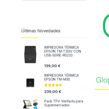
Últimas Novedades
IMPRESORA TÉRMICA
EPSON TM-T20IV CON
USB-SERIE-RS232
139,00
€
IMPRESORA TÉRMICA
EPSON TM-M30
Valorado
239,00
€
con
4.50
de 5
Pack TPV Verifactu para
Supermercados