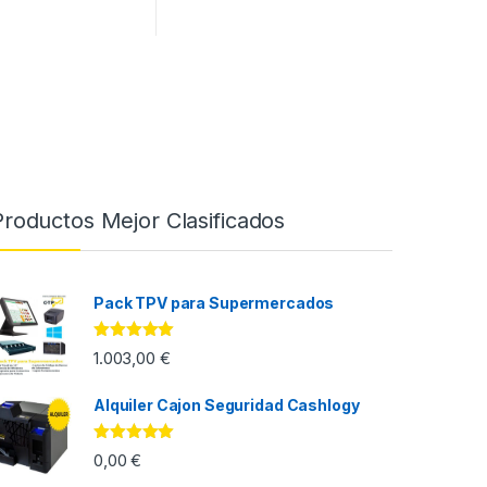
Productos Mejor Clasificados
Pack TPV para Supermercados
Valorado con
1.003,00
€
5.00
de 5
Alquiler Cajon Seguridad Cashlogy
Valorado con
0,00 € hasta 280,00 €
0,00
€
5.00
de 5