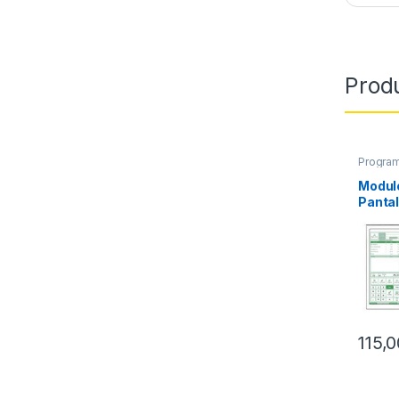
Prod
Progra
Modul
Pantal
Client
115,