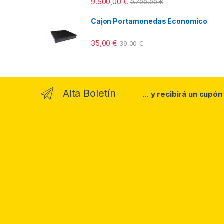
9.500,00
€
9.700,00
€
5.00
de 5
Cajon Portamonedas Economico
35,00
€
39,00
€
Alta Boletín
...
y recibirá un cupón