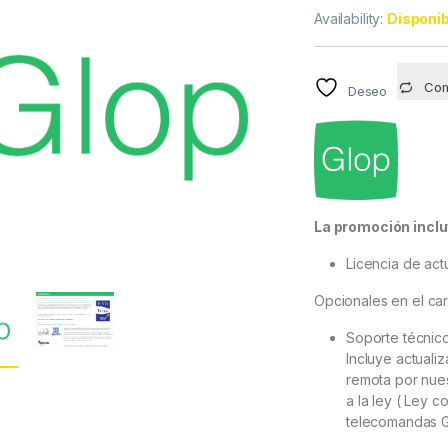
Availability:
Disponib
Com
Deseo
La promoción inclu
Licencia de act
Opcionales en el car
Soporte técnico
Incluye actualiz
remota por nues
a la ley ( Ley c
telecomandas G