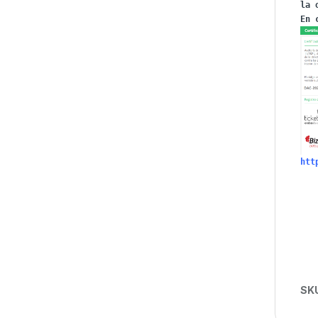
la 
htt
SK