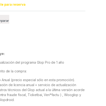
le para reserva
parar
ye:
ualización del programa Glop Pro de 1 año
rito de la compra:
 Anual (precio especial sólo en esta promoción).
ación de licencia anual + servicio de actualización
tros técnicos del Glop actual a la última versión acorde
ontra fraude fiscal, Ticketbai, Veri*factu ) , Wooglop y
lopdroid.