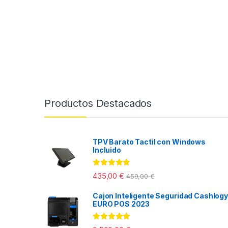
Productos Destacados
TPV Barato Tactil con Windows
Incluido
Valorado
435,00
€
459,00
€
con
4.67
de
5
Cajon Inteligente Seguridad Cashlogy
EURO POS 2023
Valorado con