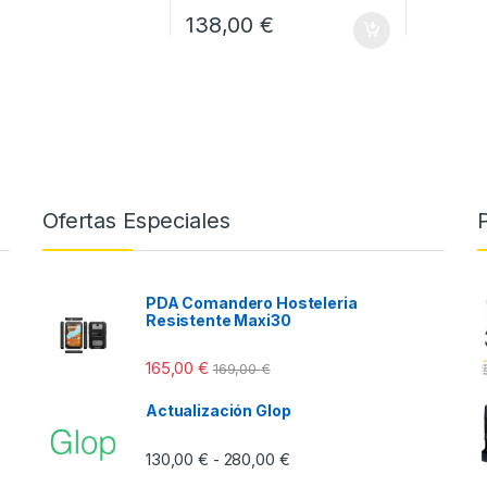
138,00
€
Ofertas Especiales
PDA Comandero Hosteleria
Resistente Maxi30
165,00
€
169,00
€
Actualización Glop
Rango de precios: desde 13
130,00
€
280,00
€
-