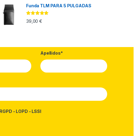
Funda TLM PARA 5 PULGADAS
Valorado con
39,00
€
5.00
de 5
Apellidos*
RGPD - LOPD - LSSI