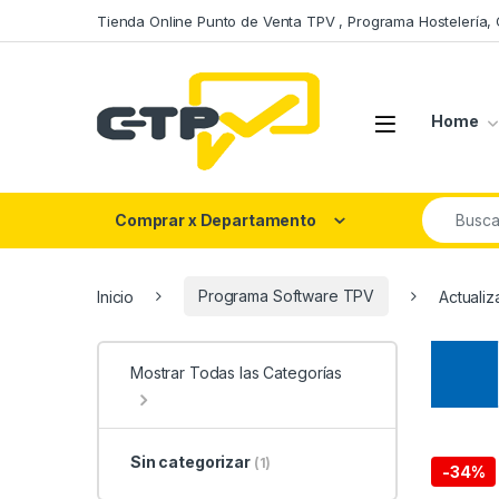
Saltar a la navegación
Saltar al contenido
Tienda Online Punto de Venta TPV , Programa Hostelería,
Open
Home
Buscar po
Comprar x Departamento
Inicio
Programa Software TPV
Actualiz
Mostrar Todas las Categorías
Sin categorizar
(1)
-
34%