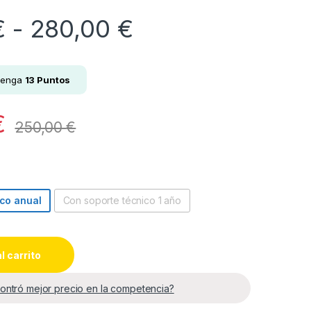
Rango de preci
€
-
280,00
€
tenga
13
Puntos
€
250,00
€
ico anual
Con soporte técnico 1 año
l carrito
ontró mejor precio en la competencia?