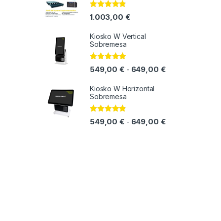
Valorado
1.003,00
€
con
4.64
de
5
Kiosko W Vertical
Sobremesa
Valorado
Rango de precio
549,00
€
649,00
€
-
con
4.71
de
5
Kiosko W Horizontal
Sobremesa
Valorado
Rango de precio
549,00
€
649,00
€
-
con
4.70
de
5