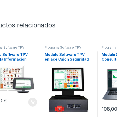
uctos relacionados
ma Software TPV
Programa Software TPV
Programa
o Software TPV
Modulo Software TPV
Modulo 
la Informacion
enlace Cajon Seguridad
Consult
e
Smarttill2
00
€
108,0