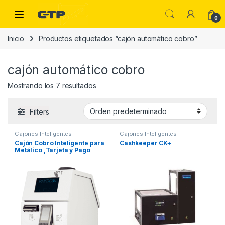
Saltar a la navegación
Saltar al contenido
Open
0
Inicio
Productos etiquetados “cajón automático cobro”
cajón automático cobro
Mostrando los 7 resultados
Filters
Cajones Inteligentes
Cajones Inteligentes
Cajón Cobro Inteligente para
Cashkeeper CK+
Metálico ,Tarjeta y Pago
Móvil PayDesk