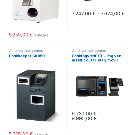
Rang
7.247,00
€
-
7.674,00
€
Este producto tiene múltiples v
6.250,00
€
6.400,00
€
Cajones Inteligentes
Cajones Inteligentes
Cashkeeper CK950
Cashlogy sNEXT – Pago en
metálico , tarjeta y móvil
9.730,00
€
-
Rango de precios
9.990,00
€
Este producto tiene múltiples v
5.395,00
€
6.195,00
€