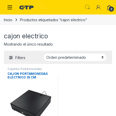
Saltar a la navegación
Saltar al contenido
Open
0
Inicio
Productos etiquetados “cajon electrico”
cajon electrico
Mostrando el único resultado
Filters
Cajones Portamonedas
CAJÓN PORTAMONEDAS
ELÉCTRICO 33 CM