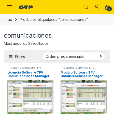
Saltar a la navegación
Saltar al contenido
Open
0
Inicio
Productos etiquetados “comunicaciones”
comunicaciones
Mostrando los 2 resultados
Filters
Programa Software TPV
Programa Software TPV
Licencia Software TPV
Modulo Software TPV
Comunicaciones Manager
Comunicaciones Manager
Central
para Establecimiento