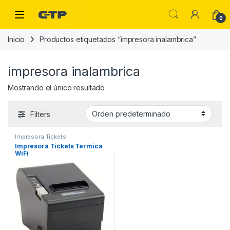
Saltar a la navegación
Saltar al contenido
Open
0
Inicio
Productos etiquetados “impresora inalambrica”
impresora inalambrica
Mostrando el único resultado
Filters
Impresora Tickets
Impresora Tickets Termica
WiFi