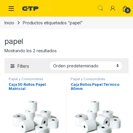
Saltar a la navegación
Saltar al contenido
Open
0
Inicio
Productos etiquetados “papel”
papel
Mostrando los 2 resultados
Filters
Papel y Consumibles
Papel y Consumibles
Caja 50 Rollos Papel
Caja Rollos Papel Térmico
Matricial
80mm