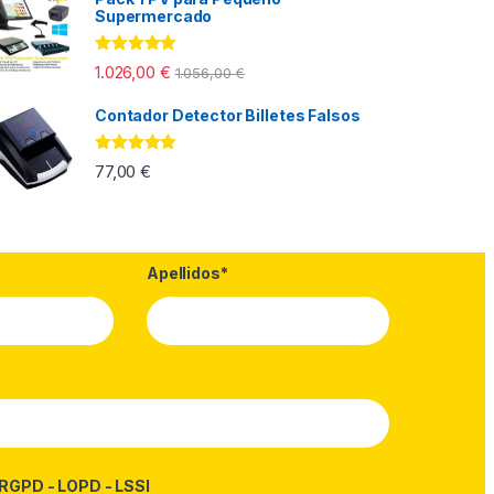
Supermercado
0,00 € hasta 280,00 €
Valorado con
1.026,00
€
1.056,00
€
5.00
de 5
Contador Detector Billetes Falsos
Valorado con
77,00
€
5.00
de 5
Apellidos*
RGPD - LOPD - LSSI