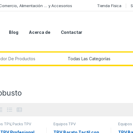
 Comercio, Alimentación … y Accesorios
Tienda Física
S
Blog
Acerca de
Contactar
r:
obusto
os TPV
,
Packs TPV
Equipos TPV
Equipos
 TPV Profesional
TPV Barato Tactil con
TPV Ba