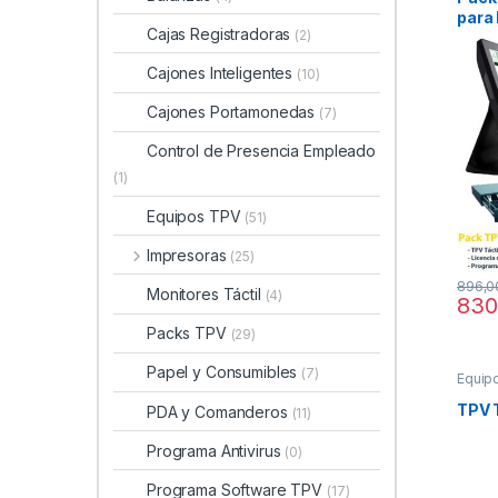
para 
Cajas Registradoras
(2)
Cajones Inteligentes
(10)
Cajones Portamonedas
(7)
Control de Presencia Empleado
(1)
Equipos TPV
(51)
Impresoras
(25)
896,
Monitores Táctil
(4)
830
Packs TPV
(29)
Papel y Consumibles
(7)
Equip
TPV 
PDA y Comanderos
(11)
Programa Antivirus
(0)
Programa Software TPV
(17)