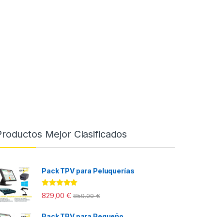
Productos Mejor Clasificados
Pack TPV para Peluquerías
Valorado con
829,00
€
859,00
€
5.00
de 5
Pack TPV para Pequeño