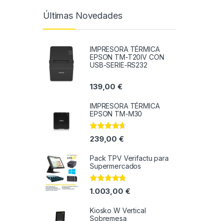
Últimas Novedades
IMPRESORA TÉRMICA
EPSON TM-T20IV CON
USB-SERIE-RS232
139,00
€
IMPRESORA TÉRMICA
EPSON TM-M30
Valorado
239,00
€
con
4.50
de 5
Pack TPV Verifactu para
Supermercados
Valorado
1.003,00
€
con
4.64
de
5
Kiosko W Vertical
Sobremesa