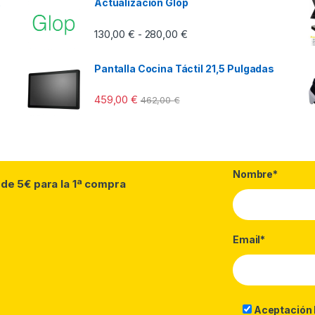
Actualización Glop
Rango de precios: desde 13
130,00
€
280,00
€
-
Pantalla Cocina Táctil 21,5 Pulgadas
459,00
€
462,00
€
Nombre*
 de 5€ para la 1ª compra
Email*
Aceptación 