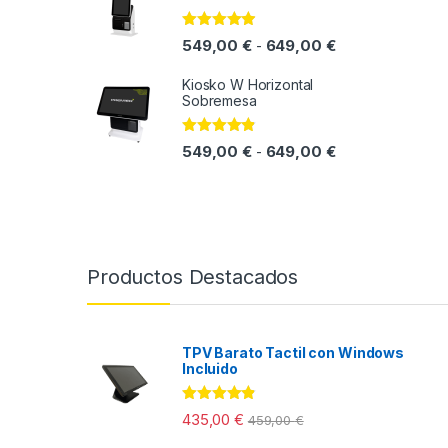
Valorado
Rango de precio
549,00
€
649,00
€
-
con
4.71
de
5
Kiosko W Horizontal
Sobremesa
Valorado
Rango de precio
549,00
€
649,00
€
-
con
4.70
de
5
Productos Destacados
TPV Barato Tactil con Windows
Incluido
Valorado
435,00
€
459,00
€
con
4.67
de
5