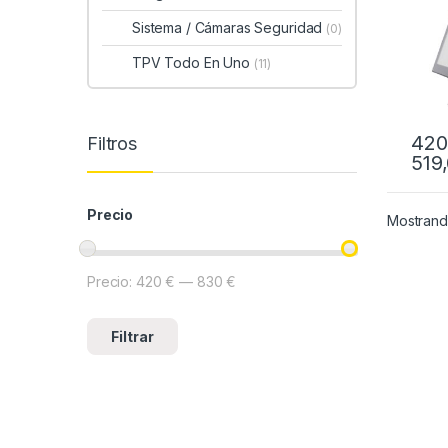
Sistema / Cámaras Seguridad
(0)
TPV Todo En Uno
(11)
420
Filtros
519
Este 
Precio
Mostrand
Precio:
420 €
—
830 €
Precio mínimo
Precio máximo
Filtrar