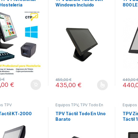
Hostelería
Windows Incluido
800 LE
00
€
459,00
€
449,00
,00
€
435,00
€
440,
Este producto tiene múltiples variantes.
os TPV
Equipos TPV
,
TPV Todo En
Equipos
Uno
Tactil KT-2000
TPV Táctil Todo En Uno
TPV Zi
Barato
Táctil
Proces
RAM