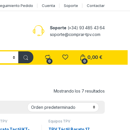
eguimiento Pedido
Cuenta
Soporte
Contactar
Soporte
(+34) 93 485 43 64
soporte@comprar-tpv.com
0,00
€
0
0
Mostrando los 7 resultados
 TPV
Equipos TPV
rato Tactil KT-
TPV Táctil Barato 17