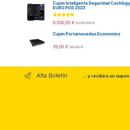
Cajon Inteligente Seguridad Cashlogy
EURO POS 2023
Valorado con
9.500,00
€
9.700,00
€
5.00
de 5
Cajon Portamonedas Economico
35,00
€
39,00
€
Alta Boletín
...
y recibirá un cupón