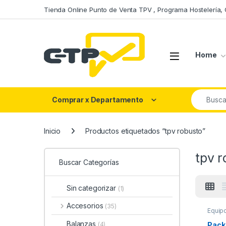
Saltar a la navegación
Saltar al contenido
Tienda Online Punto de Venta TPV , Programa Hostelería,
Open
Home
Buscar po
Comprar x Departamento
Inicio
Productos etiquetados “tpv robusto”
tpv r
Buscar Categorías
Sin categorizar
(1)
Accesorios
(35)
Equip
Balanzas
Pack
(4)