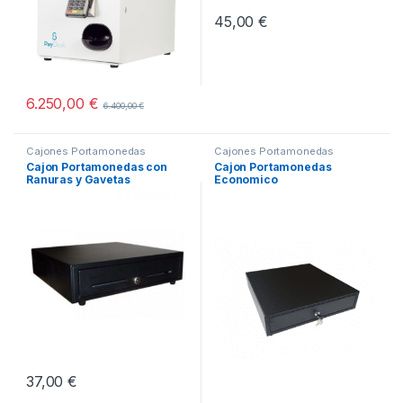
45,00
€
6.250,00
€
6.400,00
€
Cajones Portamonedas
Cajones Portamonedas
Cajon Portamonedas con
Cajon Portamonedas
Ranuras y Gavetas
Economico
intercambiables
37,00
€
Este producto tiene múltiples variantes. Las opciones se pueden