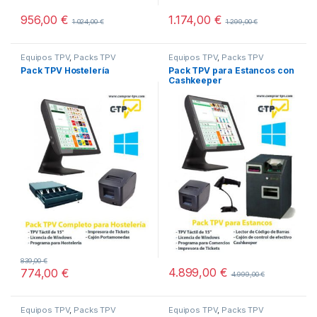
956,00
€
1.174,00
€
1.024,00
€
1.299,00
€
Equipos TPV
,
Packs TPV
Equipos TPV
,
Packs TPV
Pack TPV Hostelería
Pack TPV para Estancos con
Cashkeeper
839,00
€
4.899,00
€
774,00
€
4.999,00
€
Equipos TPV
,
Packs TPV
Equipos TPV
,
Packs TPV