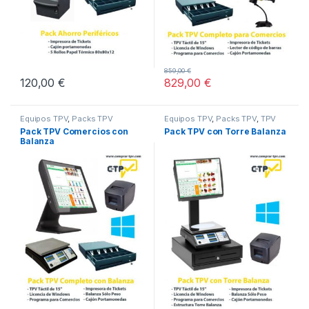
859,00
€
120,00
€
829,00
€
Equipos TPV
,
Packs TPV
Equipos TPV
,
Packs TPV
,
TPV
Todo En Uno
Pack TPV Comercios con
Pack TPV con Torre Balanza
Balanza