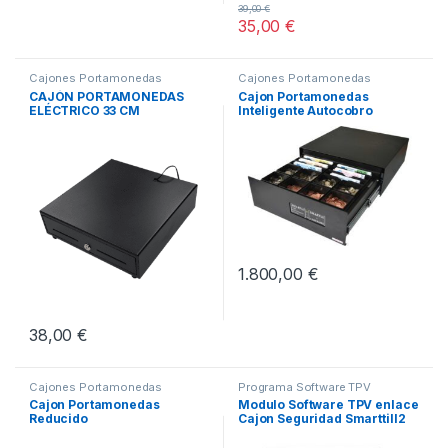
39,00
€
35,00
€
Cajones Portamonedas
Cajones Portamonedas
CAJÓN PORTAMONEDAS
Cajon Portamonedas
ELÉCTRICO 33 CM
Inteligente Autocobro
Smarttill 2
1.800,00
€
Este producto tiene múltiples v
38,00
€
Cajones Portamonedas
Programa Software TPV
Cajon Portamonedas
Modulo Software TPV enlace
Reducido
Cajon Seguridad Smarttill2