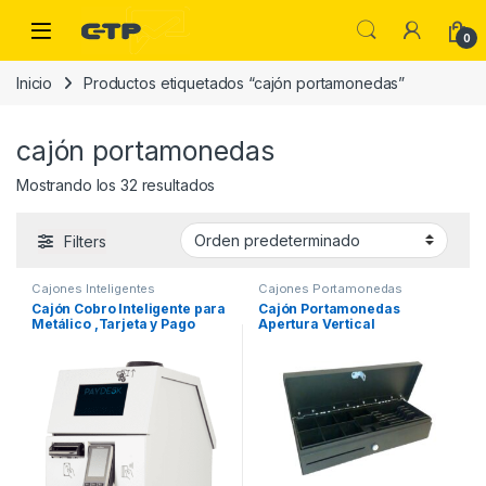
Saltar a la navegación
Saltar al contenido
Open
0
Inicio
Productos etiquetados “cajón portamonedas”
cajón portamonedas
Mostrando los 32 resultados
Filters
Cajones Inteligentes
Cajones Portamonedas
Cajón Cobro Inteligente para
Cajón Portamonedas
Metálico ,Tarjeta y Pago
Apertura Vertical
Móvil PayDesk