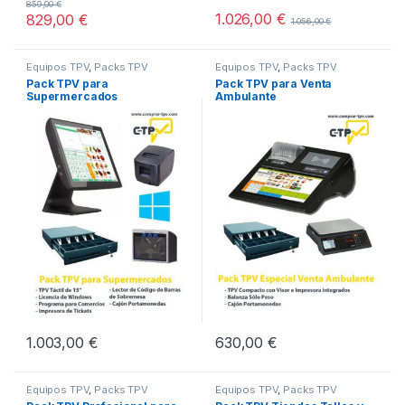
859,00
€
1.026,00
€
829,00
€
1.056,00
€
Equipos TPV
,
Packs TPV
Equipos TPV
,
Packs TPV
Pack TPV para
Pack TPV para Venta
Supermercados
Ambulante
1.003,00
€
630,00
€
Equipos TPV
,
Packs TPV
Equipos TPV
,
Packs TPV