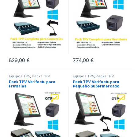
829,00
€
774,00
€
Equipos TPV
,
Packs TPV
Equipos TPV
,
Packs TPV
Pack TPV Verifactu para
Pack TPV Verifactu para
Fruterías
Pequeño Supermercado