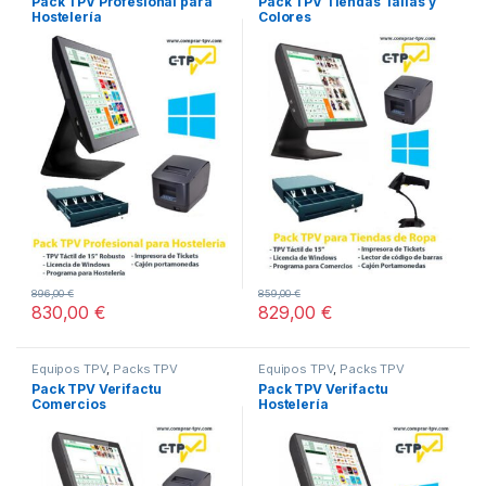
Pack TPV Profesional para
Pack TPV Tiendas Tallas y
Hostelería
Colores
896,00
€
859,00
€
830,00
€
829,00
€
Equipos TPV
,
Packs TPV
Equipos TPV
,
Packs TPV
Pack TPV Verifactu
Pack TPV Verifactu
Comercios
Hostelería