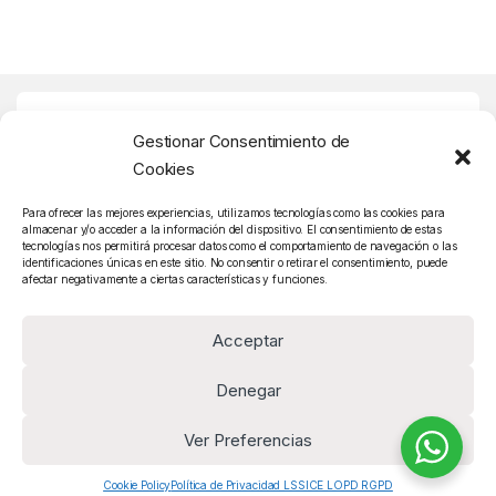
Buscador Rápido
Gestionar Consentimiento de
Cookies
Atención Cliente
Para ofrecer las mejores experiencias, utilizamos tecnologías como las cookies para
almacenar y/o acceder a la información del dispositivo. El consentimiento de estas
tecnologías nos permitirá procesar datos como el comportamiento de navegación o las
identificaciones únicas en este sitio. No consentir o retirar el consentimiento, puede
afectar negativamente a ciertas características y funciones.
Acceptar
Denegar
Tiene preguntas ? Llámenos!
Ver Preferencias
(+34) 93 485 43
64
Cookie Policy
Política de Privacidad LSSICE LOPD RGPD