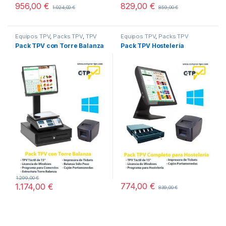
956,00
€
829,00
€
1.024,00
€
859,00
€
Equipos TPV
,
Packs TPV
,
TPV
Equipos TPV
,
Packs TPV
Todo En Uno
Pack TPV con Torre Balanza
Pack TPV Hostelería
1.299,00
€
774,00
€
1.174,00
€
839,00
€