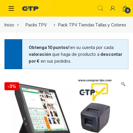
Saltar a la navegación
Saltar al contenido
Open
0
Inicio
Packs TPV
Pack TPV Tiendas Tallas y Colores
Obtenga 10 puntos!
en su cuenta por cada
valoración
que haga de producto a
descontar
por €
en sus pedidos.
-
3%