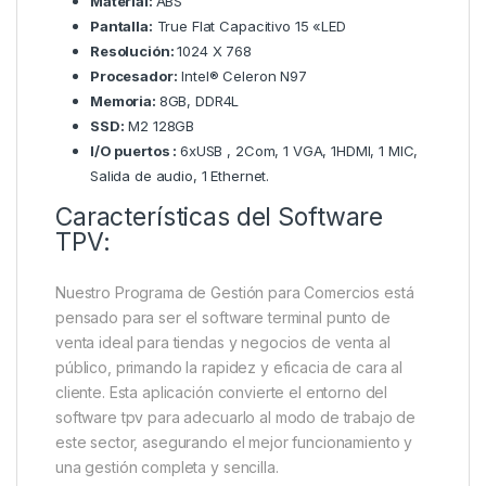
Material:
ABS
Pantalla:
True Flat Capacitivo 15 «LED
Resolución:
1024 X 768
Procesador:
Intel® Celeron N97
Memoria:
8GB, DDR4L
SSD:
M2 128GB
I/O puertos :
6xUSB , 2Com, 1 VGA, 1HDMI, 1 MIC,
Salida de audio, 1 Ethernet.
Características del Software
TPV:
Nuestro Programa de Gestión para Comercios está
pensado para ser el software terminal punto de
venta ideal para tiendas y negocios de venta al
público, primando la rapidez y eficacia de cara al
cliente. Esta aplicación convierte el entorno del
software tpv para adecuarlo al modo de trabajo de
este sector, asegurando el mejor funcionamiento y
una gestión completa y sencilla.