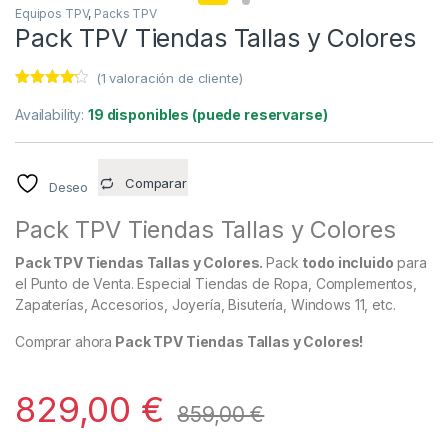
Equipos TPV
,
Packs TPV
Pack TPV Tiendas Tallas y Colores
(
1
valoración de cliente)
Valorado
1
con
4.00
Availability:
19 disponibles (puede reservarse)
de 5 en
base a
valoración
de un
cliente
Comparar
Deseo
Pack TPV Tiendas Tallas y Colores
Pack TPV Tiendas Tallas y Colores.
Pack
todo incluido
para
el Punto de Venta. Especial Tiendas de Ropa, Complementos,
Zapaterías, Accesorios, Joyería, Bisutería, Windows 11, etc.
Comprar ahora
Pack TPV Tiendas Tallas y Colores!
829,00
€
859,00
€