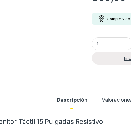
Compre y ob
MONITOR TÁCTIL 1
s: desde 549,00 € hasta 649,00 €
Enc
s: desde 549,00 € hasta 649,00 €
Descripción
Valoracione
nitor Táctil 15 Pulgadas Resistivo: