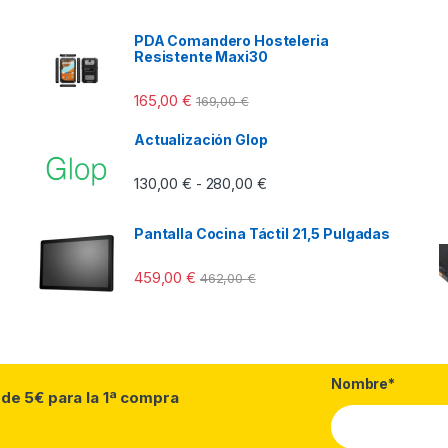
PDA Comandero Hosteleria
Resistente Maxi30
165,00
€
169,00
€
Actualización Glop
Rango de precios: desde 13
130,00
€
280,00
€
-
Pantalla Cocina Táctil 21,5 Pulgadas
459,00
€
462,00
€
Nombre*
 de 5€ para la 1ª compra