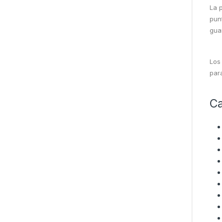
La 
pun
gua
Los
para
Ca