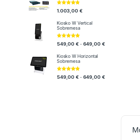
Valorado
1.003,00
€
con
4.64
de
5
Kiosko W Vertical
Sobremesa
Valorado
Rango de precio
549,00
€
649,00
€
-
con
4.71
de
5
Kiosko W Horizontal
Sobremesa
Valorado
Rango de precio
549,00
€
649,00
€
-
con
4.70
de
5
Mo