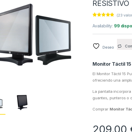
RESISTIVO
(
23
valor
Valorado
23
con
4.70
de
Availability:
99 dispo
5 en base
a
valoracione
s de
clientes
Com
Deseo
Monitor Táctil 15
El Monitor Táctil 15 
ofreciendo una amplia
La pantalla incorpora 
guantes, punteros o d
Comprar
Monitor Tác
209,00