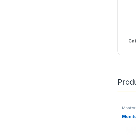
Cat
Prod
Monitor
Monito