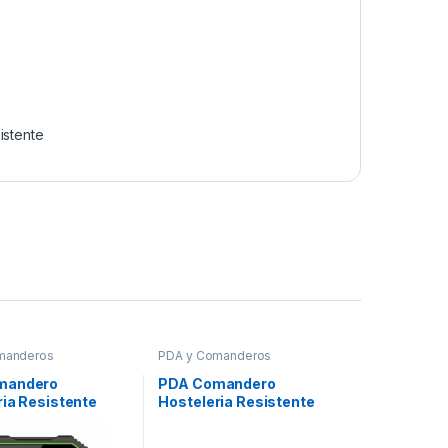
istente
manderos
PDA y Comanderos
mandero
PDA Comandero
ria Resistente
Hosteleria Resistente
Maxi30