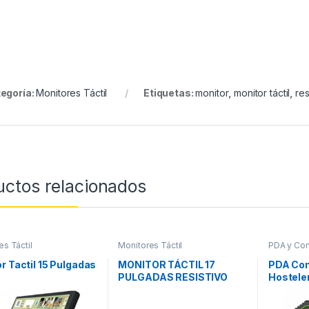
egoría:
Monitores Táctil
Etiquetas:
monitor
,
monitor táctil
,
res
uctos relacionados
es Táctil
Monitores Táctil
PDA y Co
r Tactil 15 Pulgadas
MONITOR TÁCTIL 17
PDA Co
PULGADAS RESISTIVO
Hostele
Max20