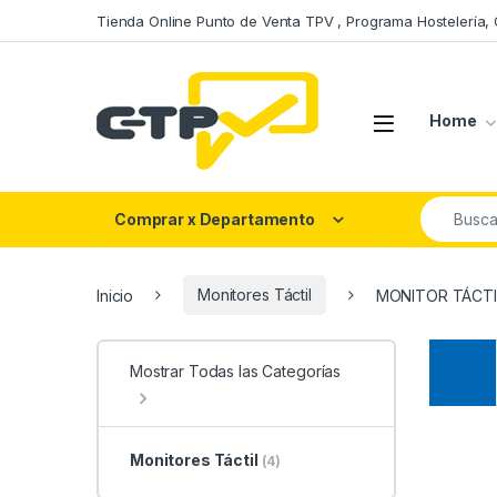
Saltar a la navegación
Saltar al contenido
Tienda Online Punto de Venta TPV , Programa Hostelería,
Open
Home
Buscar po
Comprar x Departamento
Inicio
Monitores Táctil
MONITOR TÁCTI
Mostrar Todas las Categorías
Monitores Táctil
(4)