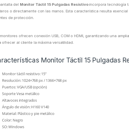
pantalla del
Monitor Táctil 15 Pulgadas Resistivo
incorpora tecnología t
teros o directamente con las manos. Esta característica resulta esencia
ntes de protección.
 monitores ofrecen conexión USB, COM o HDMI, garantizando una amplia 
 ofrecer al cliente la máxima versatilidad.
racterísticas Monitor Táctil 15 Pulgadas Re
Monitor táctil resistivo: 15”
Resolución: 1024×768 px / 1366×768 px
Puertos: VGA/USB (opción)
Soporte Vesa metálico
Altavoces integrados
Ángulo de visión: H160 V140
Material: Plástico y pie metálico
Color: Negro
SO: Windows