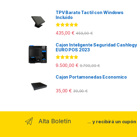
TPV Barato Tactil con Windows
Incluido
Valorado
435,00
€
459,00
€
con
4.67
de
5
Cajon Inteligente Seguridad Cashlogy
EURO POS 2023
Valorado con
9.500,00
€
9.700,00
€
5.00
de 5
Cajon Portamonedas Economico
35,00
€
39,00
€
Alta Boletín
...
y recibirá un cupón