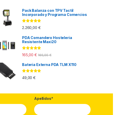
Pack Balanza con TPV Tactil
Incorporado y Programa Comercios
Valorado con
2.260,00
€
5.00
de 5
PDA Comandero Hosteleria
Resistente Maxi20
0,00 € hasta 280,00 €
Valorado con
165,00
€
169,00
€
5.00
de 5
Bateria Externa PDA TLM X110
Valorado con
49,00
€
5.00
de 5
Apellidos*