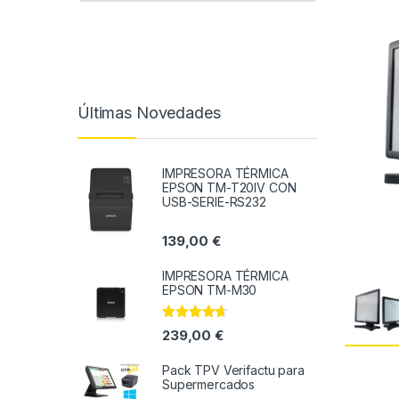
Últimas Novedades
IMPRESORA TÉRMICA
EPSON TM-T20IV CON
USB-SERIE-RS232
139,00
€
IMPRESORA TÉRMICA
EPSON TM-M30
Valorado
239,00
€
con
4.50
de 5
Pack TPV Verifactu para
Supermercados