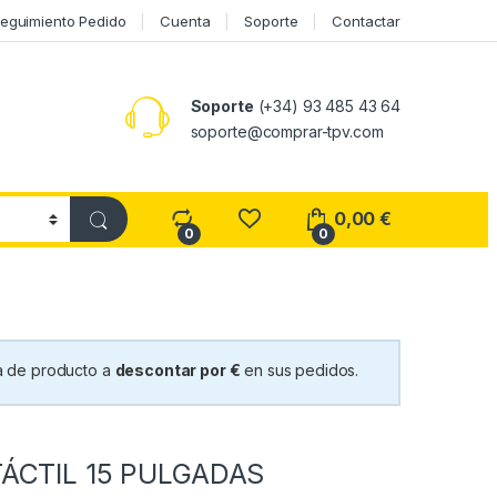
eguimiento Pedido
Cuenta
Soporte
Contactar
Soporte
(+34) 93 485 43 64
soporte@comprar-tpv.com
0,00
€
0
0
 de producto a
descontar por €
en sus pedidos.
ÁCTIL 15 PULGADAS